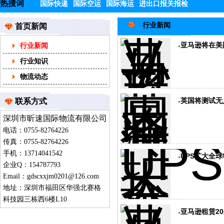
热搜词
国际快递
国际空运
国际海运
进出口报关报检
行业新闻
首页新闻
亚马逊将在美
行业新闻
行业知识
物流动态
英国将测试无
联系方式
深圳市昕速国际物流有限公司
电话：0755-82764226
传真：0755-82764226
手机：13714041542
UPS扩大全
企业Q：154787793
Email：
gdscxxjm0201@126.com
地址：深圳市福田区华强北赛格
科技园三栋西6楼L10
亚马逊租赁20